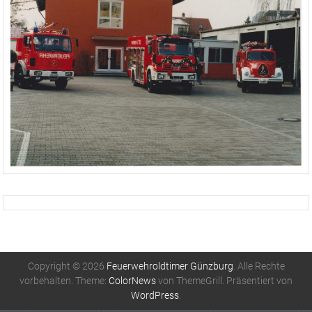
Copyright © 2026
Feuerwehroldtimer Günzburg
. Alle Rechte
vorbehalten. Theme:
ColorNews
von ThemeGrill. Präsentiert von
WordPress
.